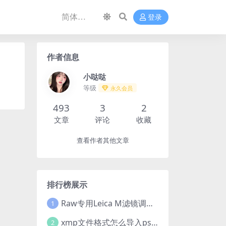
登录
作者信息
小哒哒
等级
永久会员
493
3
2
文章
评论
收藏
查看作者其他文章
排行榜展示
Raw专用Leica M滤镜调色高级预设合集
1
xmp文件格式怎么导入ps?Adobe Camera Raw预设导入方法,ACR预设安装教程xmp文件格式怎么导入ps
2