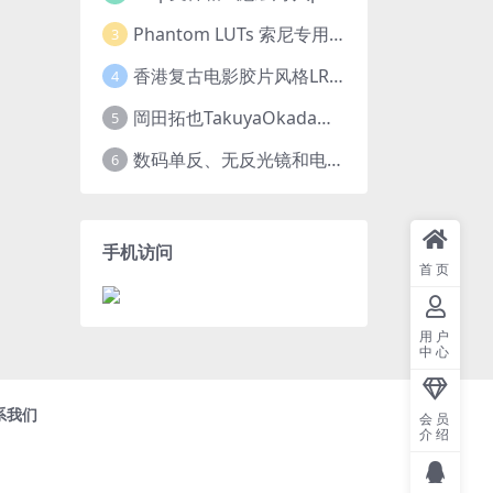
Phantom LUTs 索尼专用 | A7S III | G7 ARRI/G6 FILM (2023最新版本)
3
香港复古电影胶片风格LR预设王家卫风调色 滤镜支持PR/PS/FCPX/达芬奇/AE/LUT
4
岡田拓也TakuyaOkada日系小清新INS人像LR预设PR/PS/AE/FCPX/LUT预设 LR100001
5
数码单反、无反光镜和电影摄影机的最佳摄影机设置
6
手机访问
首页
用户
中心
系我们
会员
介绍