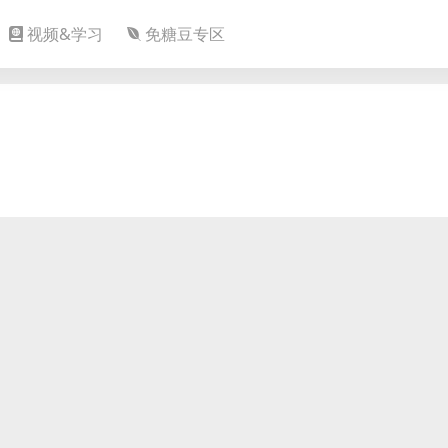
视频&学习
免糖豆专区