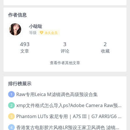
作者信息
小哒哒
等级
永久会员
493
3
2
文章
评论
收藏
查看作者其他文章
排行榜展示
Raw专用Leica M滤镜调色高级预设合集
1
xmp文件格式怎么导入ps?Adobe Camera Raw预设导入方法,ACR预设安装教程xmp文件格式怎么导入ps
2
Phantom LUTs 索尼专用 | A7S III | G7 ARRI/G6 FILM (2023最新版本)
3
香港复古电影胶片风格LR预设王家卫风调色 滤镜支持PR/PS/FCPX/达芬奇/AE/LUT
4