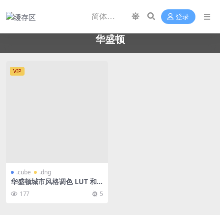
登录
华盛顿
VIP
.cube
.dng
华盛顿城市风格调色 LUT 和L
R预设包 50 款
177
5