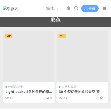
登录
彩色
VIP
VIP
纹理和背景
自然与风景
Light Leaks 4各种各样的彩
30 个梦幻般的柔和天空 替换
色漏光复古/电影类编辑素材
天空素材 高清JPG
64
6
83
9