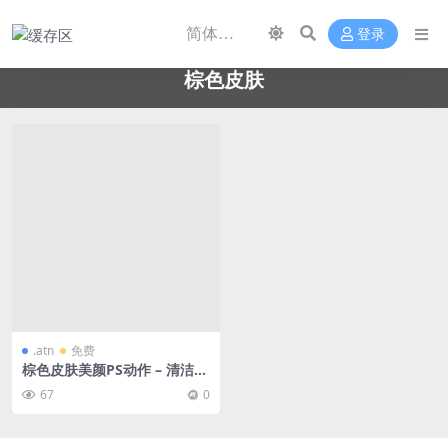
登录
棕色皮肤
.atn
免费
棕色皮肤美颜PS动作 – 清洁混
合色皮肤的动作，提供干净均
67
0
匀的棕色外观-免费下载