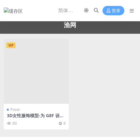
登录
渔网
VIP
Poser
3D女性服饰模型-为 G8F 设计
的 50 款全身渔网连体袜
80
8