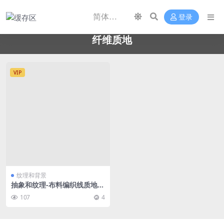
登录
纤维质地
VIP
纹理和背景
抽象和纹理-布料编织线质地 -
6000×4000px-30张
107
4