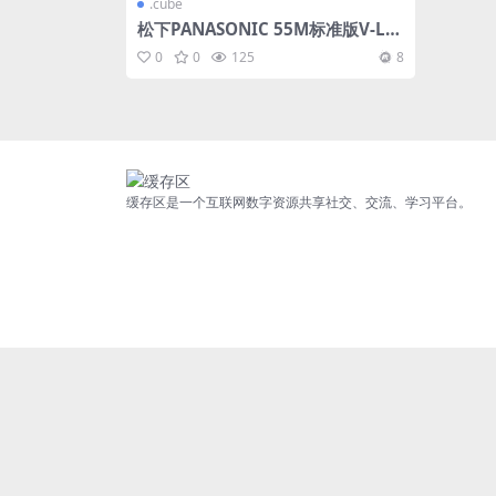
.cube
松下PANASONIC 55M标准版V-Lo
g、V-Log L和HLG高级调整 LUTS
0
0
125
8
合集
缓存区是一个互联网数字资源共享社交、交流、学习平台。