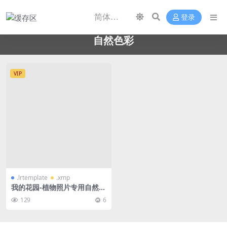
登录
自然色彩
VIP
.lrtemplate
.xmp
我的花园-植物照片专用自然色
彩LR调色预设9款
129
6