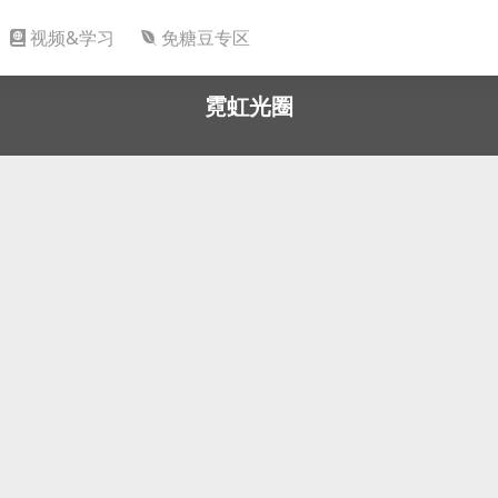
视频&学习
免糖豆专区
霓虹光圈