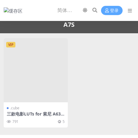
登录
A7S
VIP
.cube
三款电影LUTs for 索尼 A630
0/A6400/A6500/A7S/A7M3/
791
5
A7M4/A7R