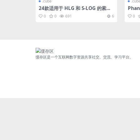
.cube
.cub
24款适用于 HLG 和 S-LOG 的索尼
Phan
A7S III / A7III 的 LUT包
| G7
0
0
691
6
0
本)
缓存区是一个互联网数字资源共享社交、交流、学习平台。