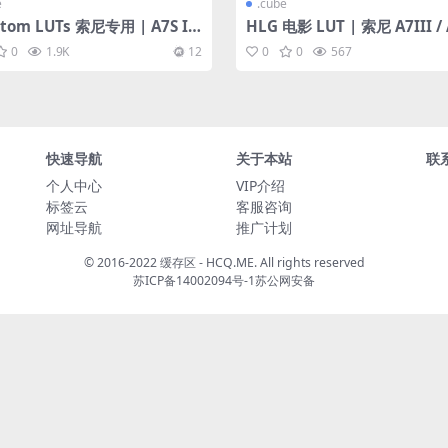
e
.cube
tom LUTs 索尼专用 | A7S III
HLG 电影 LUT | 索尼 A7III / 
 ARRI/G6 FILM (2023最新版
II
0
1.9K
12
0
0
567
快速导航
关于本站
联
个人中心
VIP介绍
标签云
客服咨询
网址导航
推广计划
© 2016-2022 缓存区 - HCQ.ME. All rights reserved
苏ICP备14002094号-1
苏公网安备