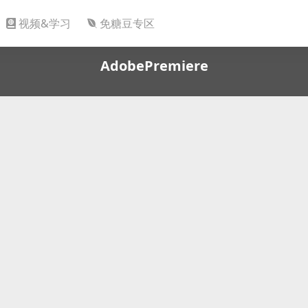
视频&学习
免糖豆专区
AdobePremiere