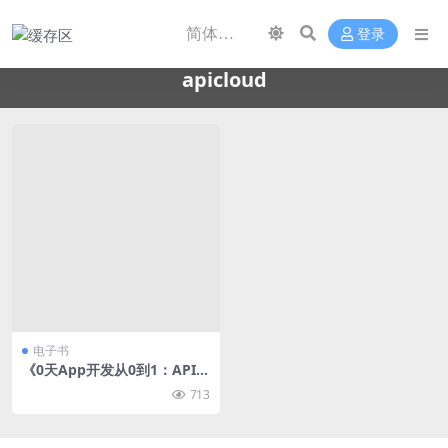
登录
apicloud
电子书
《0天App开发从0到1：APICl
oud移动开发实战》邹达
713