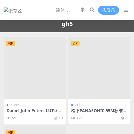
登录
gh5
VIP
VIP
.cube
.cube
Daniel John Peters LUTs/叠
松下PANASONIC 55M标准版
加素材 系列合集
V-Log、V-Log L和HLG高级
55
10
125
8
调整 LUTS合集
VIP