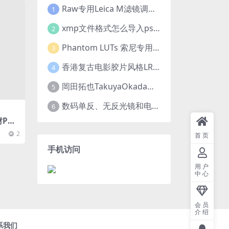
Raw专用Leica M滤镜调色高级预设合集
1
xmp文件格式怎么导入ps?Adobe Camera Raw预设导入方法,ACR预设安装教程xmp文件格式怎么导入ps
2
Phantom LUTs 索尼专用 | A7S III | G7 ARRI/G6 FILM (2023最新版本)
3
香港复古电影胶片风格LR预设王家卫风调色 滤镜支持PR/PS/FCPX/达芬奇/AE/LUT
4
岡田拓也TakuyaOkada日系小清新INS人像LR预设PR/PS/AE/FCPX/LUT预设 LR100001
5
数码单反、无反光镜和电影摄影机的最佳摄影机设置
6
材PNG
2
首页
手机访问
用户
中心
会员
介绍
系我们