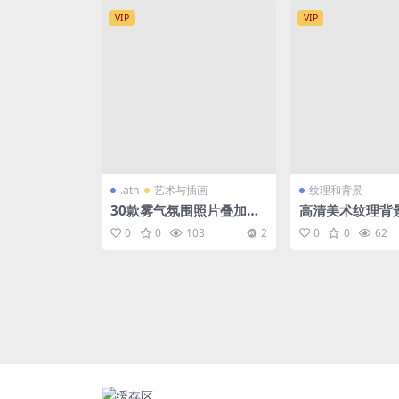
VIP
VIP
.atn
艺术与插画
纹理和背景
30款雾气氛围照片叠加图
高清美术纹理背
片素材
0
0
103
2
0
0
62