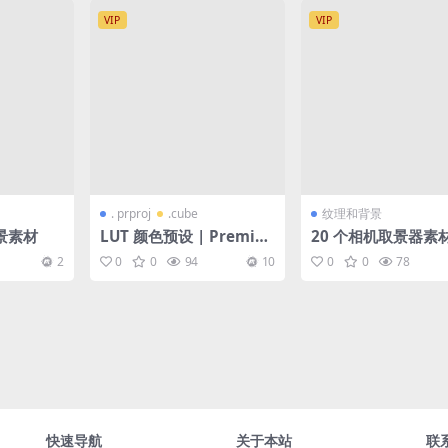
VIP
VIP
. prproj
.cube
纹理和背景
景素材
LUT 颜色预设 | Premier
20 个相机取景器素
e Pro – 视频模板
叠加层
2
0
0
94
10
0
0
78
快速导航
关于本站
联