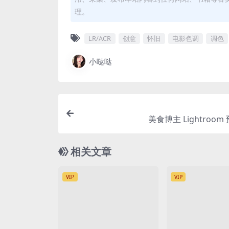
理。
LR/ACR
创意
怀旧
电影色调
调色
小哒哒
美食博主 Lightroo
相关文章
VIP
VIP