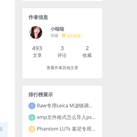
作者信息
小哒哒
等级
永久会员
493
3
2
文章
评论
收藏
查看作者其他文章
排行榜展示
Raw专用Leica M滤镜调色高级预设合集
1
xmp文件格式怎么导入ps?Adobe Camera Raw预设导入方法,ACR预设安装教程xmp文件格式怎么导入ps
2
Phantom LUTs 索尼专用 | A7S III | G7 ARRI/G6 FILM (2023最新版本)
盗
3