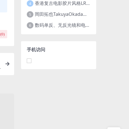
香港复古电影胶片风格LR预设王家卫风调色 滤镜支持PR/PS/FCPX/达芬奇/AE/LUT
4
岡田拓也TakuyaOkada日系小清新INS人像LR预设PR/PS/AE/FCPX/LUT预设 LR100001
5
数码单反、无反光镜和电影摄影机的最佳摄影机设置
6
(
0
)
手机访问