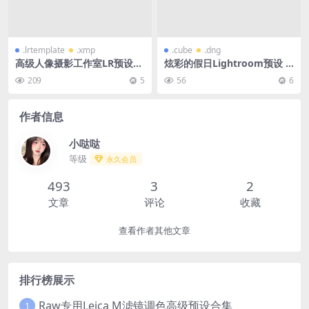
.lrtemplate
.xmp
.cube
.dng
高级人像摄影工作室LR预设合
炫彩的假日Lightroom预设 L
集
UT
209
5
56
6
作者信息
小哒哒
等级
永久会员
493
3
2
文章
评论
收藏
查看作者其他文章
排行榜展示
Raw专用Leica M滤镜调色高级预设合集
1