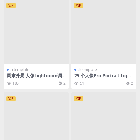
VIP
VIP
.lrtemplate
.lrtemplate
周末外景 人像Lightroom调
25 个人像Pro Portrait Light
色预设
room 预设
180
2
51
2
VIP
VIP