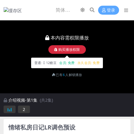
登录
本内容需权限播放
购买播放权限
普通:
12糖豆
会员:
免费
永久会员:
免费
已有
6
人解锁播放
介绍视频-第1集
(共2集)
2
情绪私房日记LR调色预设