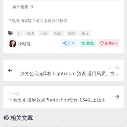
累计销量:
6
下载遇到问题？可联系客服或反馈
lr
情绪
日记
私房
调色
预设
小哒哒
分享
收藏
点赞(
0
)
上一篇
深青色暗沉风格 Lightroom 预设-适用风景、古装
外景
下一篇
下雨天 毛玻璃效果Photoshop动作-CS4以上版本
相关文章