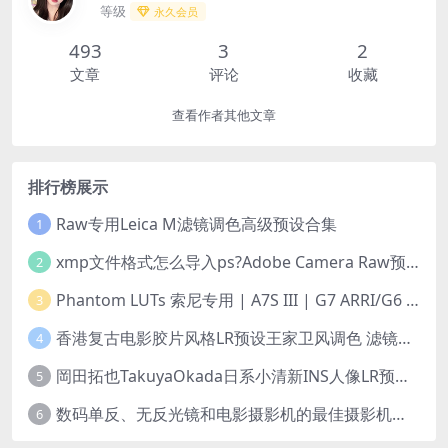
等级
永久会员
493
3
2
文章
评论
收藏
查看作者其他文章
排行榜展示
Raw专用Leica M滤镜调色高级预设合集
1
xmp文件格式怎么导入ps?Adobe Camera Raw预设导入方法,ACR预设安装教程xmp文件格式怎么导入ps
2
Phantom LUTs 索尼专用 | A7S III | G7 ARRI/G6 FILM (2023最新版本)
3
香港复古电影胶片风格LR预设王家卫风调色 滤镜支持PR/PS/FCPX/达芬奇/AE/LUT
4
岡田拓也TakuyaOkada日系小清新INS人像LR预设PR/PS/AE/FCPX/LUT预设 LR100001
5
数码单反、无反光镜和电影摄影机的最佳摄影机设置
6