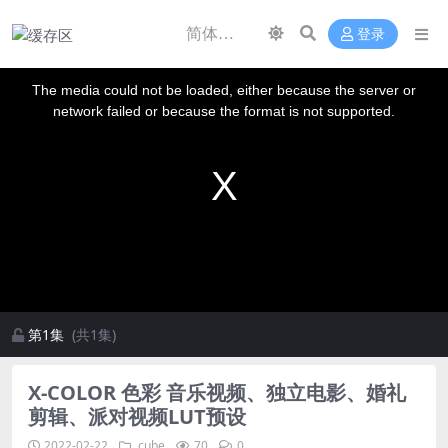
登录
This
is
a
The media could not be loaded, either because the server or
modal
window.
network failed or because the format is not supported.
第1集
(共1集)
X-COLOR 色彩 音乐视频、独立电影、婚礼
剪辑、派对视频LUT预设
2022-02-22
.cube
70
0