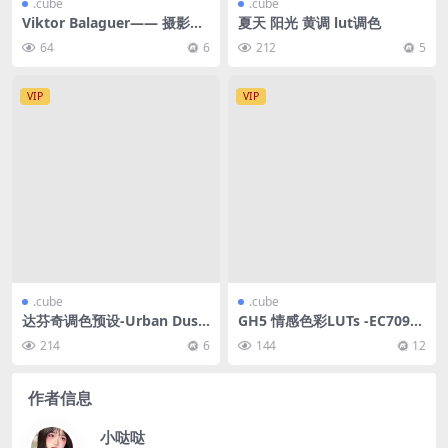
.cube
.cube
Viktor Balaguer—— 摄影机
夏天 阳光 黄调 lut调色
预设
64
6
212
5
VIP
VIP
.cube
.cube
达芬奇调色预设-Urban Dusk
GH5 情感色彩LUTs -EC709/L
LUT-4款 – LOG模式调色
ogC/HLG/Cine-D
214
6
144
12
作者信息
小哒哒