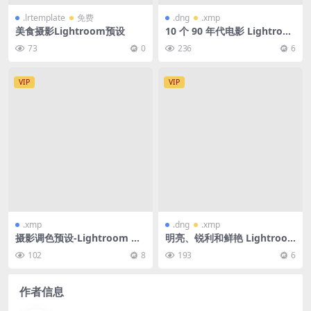
.lrtemplate
免费
.dng
.xmp
美食摄影Lightroom预设
10 个 90 年代电影 Lightroo
m 移动和桌面预设高级 | 模拟
73
0
236
6
预设、复古 Fim、复古预设、
1990 预设、1980 预设、1970
预设
VIP
VIP
.xmp
.dng
.xmp
摄影调色预设-Lightroom 的
明亮、锐利和鲜艳 Lightroo
经典 CineStock 配置文件
m预设 桌面版+移动版
102
8
193
6
作者信息