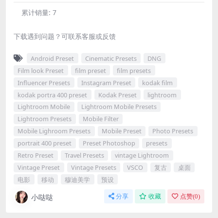
累计销量:
7
下载遇到问题？可联系客服或反馈
Android Preset
Cinematic Presets
DNG
Film look Preset
film preset
film presets
Influencer Presets
Instagram Preset
kodak film
kodak portra 400 preset
Kodak Preset
lightroom
Lightroom Mobile
Lightroom Mobile Presets
Lightroom Presets
Mobile Filter
Mobile Lighroom Presets
Mobile Preset
Photo Presets
portrait 400 preset
Preset Photoshop
presets
Retro Preset
Travel Presets
vintage Lightroom
Vintage Preset
Vintage Presets
VSCO
复古
桌面
电影
移动
穆迪美学
预设
小哒哒
分享
收藏
点赞(
0
)