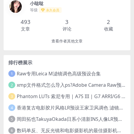
小哒哒
等级
永久会员
493
3
2
文章
评论
收藏
查看作者其他文章
排行榜展示
Raw专用Leica M滤镜调色高级预设合集
1
xmp文件格式怎么导入ps?Adobe Camera Raw预设导入方法,ACR预设安装教程xmp文件格式怎么导入ps
2
Phantom LUTs 索尼专用 | A7S III | G7 ARRI/G6 FILM (2023最新版本)
3
香港复古电影胶片风格LR预设王家卫风调色 滤镜支持PR/PS/FCPX/达芬奇/AE/LUT
4
岡田拓也TakuyaOkada日系小清新INS人像LR预设PR/PS/AE/FCPX/LUT预设 LR100001
5
数码单反、无反光镜和电影摄影机的最佳摄影机设置
6