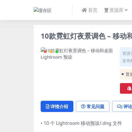
首页
资源库
10款霓虹灯夜景调色 – 移动和桌
资源
发布时
普
详情介绍
常见问题
评
• 10 个 Lightroom 移动预设/.dng 文件