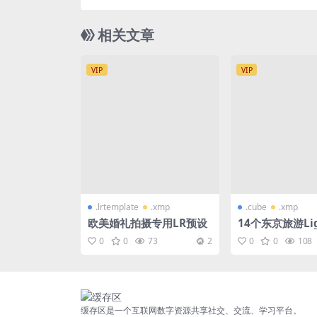
设 | 移动
相关文章
VIP
VIP
.lrtemplate
.xmp
.cube
.xmp
欧美婚礼拍摄专用LR预设
14个东京旅游Lig
预设+luts
0
0
73
2
0
0
108
缓存区是一个互联网数字资源共享社交、交流、学习平台。