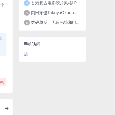
香港复古电影胶片风格LR预设王家卫风调色 滤镜支持PR/PS/FCPX/达芬奇/AE/LUT
4
这个
岡田拓也TakuyaOkada日系小清新INS人像LR预设PR/PS/AE/FCPX/LUT预设 LR100001
5
数码单反、无反光镜和电影摄影机的最佳摄影机设置
6
盗
手机访问
(
0
)