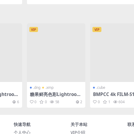
和桌面预设
VIP
VIP
.dng
.xmp
.cube
htroom
糖果鲜亮色彩Lightroom
BMPCC 4k FILM-S
调色预设
影 LUT预设
6
0
0
58
2
0
1
604
快速导航
关于本站
联
个人中心
VIP介绍