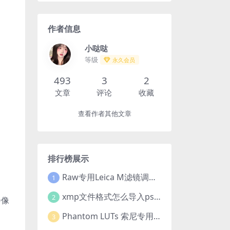
作者信息
小哒哒
等级
永久会员
493
3
2
文章
评论
收藏
查看作者其他文章
排行榜展示
Raw专用Leica M滤镜调色高级预设合集
1
xmp文件格式怎么导入ps?Adobe Camera Raw预设导入方法,ACR预设安装教程xmp文件格式怎么导入ps
2
会像
Phantom LUTs 索尼专用 | A7S III | G7 ARRI/G6 FILM (2023最新版本)
3