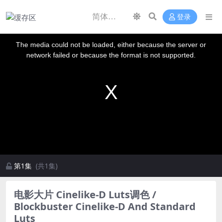
登录
This
is
a
The media could not be loaded, either because the server or
modal
window.
network failed or because the format is not supported.
第1集
(共1集)
电影大片 Cinelike-D Luts调色 /
Blockbuster Cinelike-D And Standard
Luts