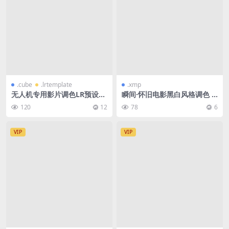
.cube
.lrtemplate
.xmp
无人机专用影片调色LR预设&
瞬间·怀旧电影黑白风格调色 F
视频调色Luts 113+款大合集
ILM BW
120
12
78
6
VIP
VIP