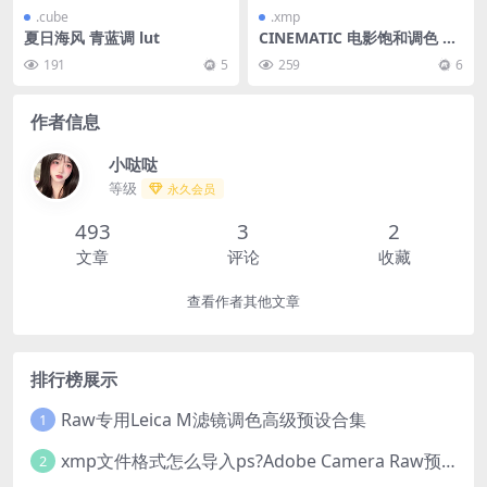
.cube
.xmp
夏日海风 青蓝调 lut
CINEMATIC 电影饱和调色 Li
ghtroom预设
191
5
259
6
作者信息
小哒哒
等级
永久会员
493
3
2
文章
评论
收藏
查看作者其他文章
排行榜展示
Raw专用Leica M滤镜调色高级预设合集
1
xmp文件格式怎么导入ps?Adobe Camera Raw预设导入方法,ACR预设安装教程xmp文件格式怎么导入ps
2