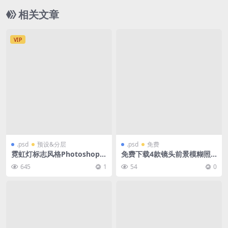
相关文章
VIP
.psd
预设&分层
.psd
免费
霓虹灯标志风格Photoshop样
免费下载4款镜头前景模糊照
式09-PS10009
片效果和海报模板-psd
645
1
54
0