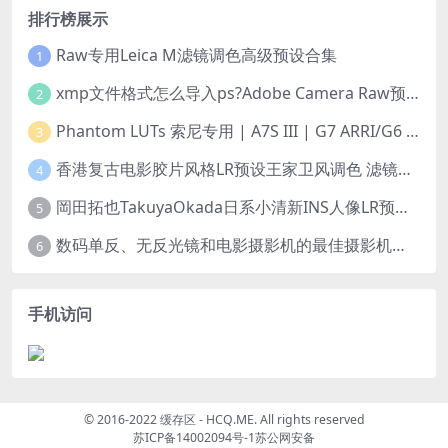
排行榜展示
Raw专用Leica M滤镜调色高级预设合集
1
xmp文件格式怎么导入ps?Adobe Camera Raw预设导入方法,ACR预设安装教程xmp文件格式怎么导入ps
2
Phantom LUTs 索尼专用 | A7S III | G7 ARRI/G6 FILM (2023最新版本)
3
香港复古电影胶片风格LR预设王家卫风调色 滤镜支持PR/PS/FCPX/达芬奇/AE/LUT
4
岡田拓也TakuyaOkada日系小清新INS人像LR预设PR/PS/AE/FCPX/LUT预设 LR100001
5
数码单反、无反光镜和电影摄影机的最佳摄影机设置
6
手机访问
© 2016-2022 缓存区 - HCQ.ME. All rights reserved
苏ICP备14002094号-1
苏公网安备