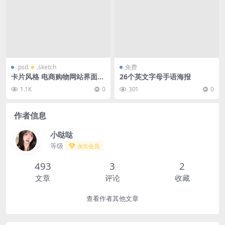
.psd
.sketch
免费
卡片风格 电商购物网站界面模
26个英文字母手语海报
块框架UI设计素材-U100002
1.1K
0
301
0
作者信息
小哒哒
等级
永久会员
493
3
2
文章
评论
收藏
查看作者其他文章