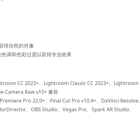
色以获得自然的肖像
– 平滑的色调和色彩过渡以获得专业效果
htroom CC 2023+、Lightroom Classic CC 2023+、Lightroom
be Camera Raw v15+ 兼容
Premiere Pro 22.0+、Final Cut Pro v10.4+、DaVinci Resolv
ColorDirector、OBS Studio、Vegas Pro、Spark AR Studio、