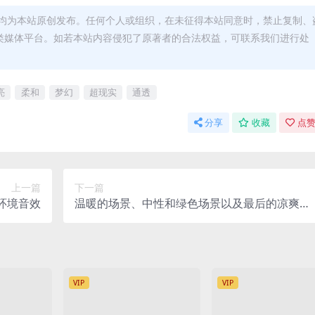
均为本站原创发布。任何个人或组织，在未征得本站同意时，禁止复制、
类媒体平台。如若本站内容侵犯了原著者的合法权益，可联系我们进行处
亮
柔和
梦幻
超现实
通透
分享
收藏
点赞
上一篇
下一篇
环境音效
温暖的场景、中性和绿色场景以及最后的凉爽场
景RGB lightroom预设-MASTER PACK
VIP
VIP