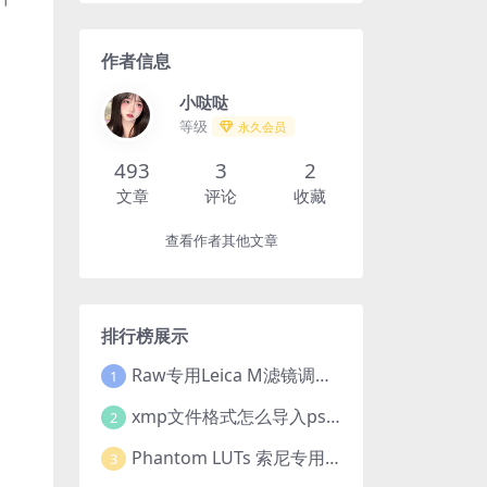
作者信息
小哒哒
等级
永久会员
493
3
2
文章
评论
收藏
查看作者其他文章
排行榜展示
Raw专用Leica M滤镜调色高级预设合集
1
xmp文件格式怎么导入ps?Adobe Camera Raw预设导入方法,ACR预设安装教程xmp文件格式怎么导入ps
2
Phantom LUTs 索尼专用 | A7S III | G7 ARRI/G6 FILM (2023最新版本)
3