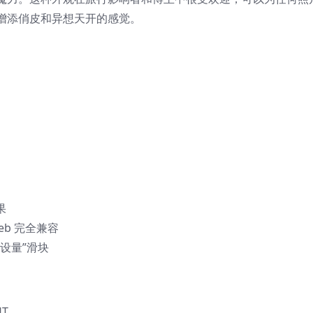
增添俏皮和异想天开的感觉。
果
Web 完全兼容
“预设量”滑块
UT