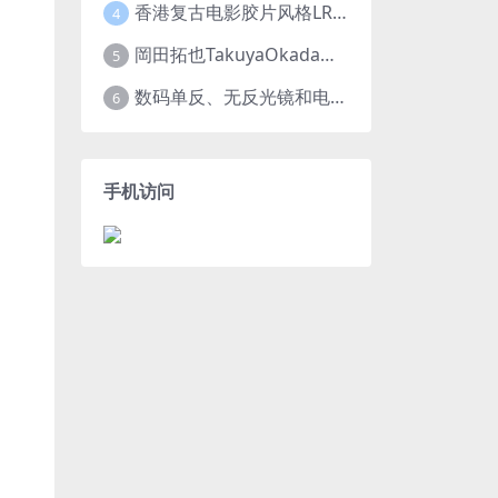
香港复古电影胶片风格LR预设王家卫风调色 滤镜支持PR/PS/FCPX/达芬奇/AE/LUT
4
岡田拓也TakuyaOkada日系小清新INS人像LR预设PR/PS/AE/FCPX/LUT预设 LR100001
5
数码单反、无反光镜和电影摄影机的最佳摄影机设置
6
手机访问
e、