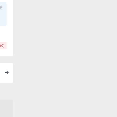
盗
(
0
)