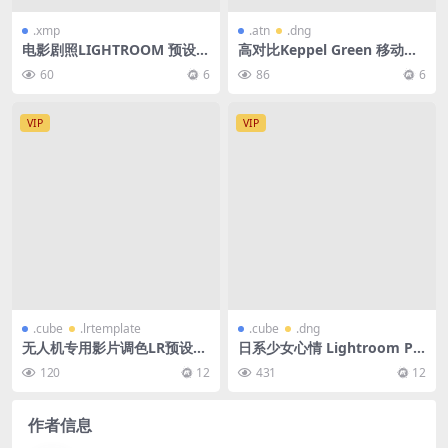
.xmp
.atn
.dng
电影剧照LIGHTROOM 预设-5
高对比Keppel Green 移动和
款
桌面 Lightroom 预设
60
6
86
6
VIP
VIP
.cube
.lrtemplate
.cube
.dng
无人机专用影片调色LR预设&
日系少女心情 Lightroom Pr
视频调色Luts 113+款大合集
esets/LUTs 调色预设
120
12
431
12
作者信息