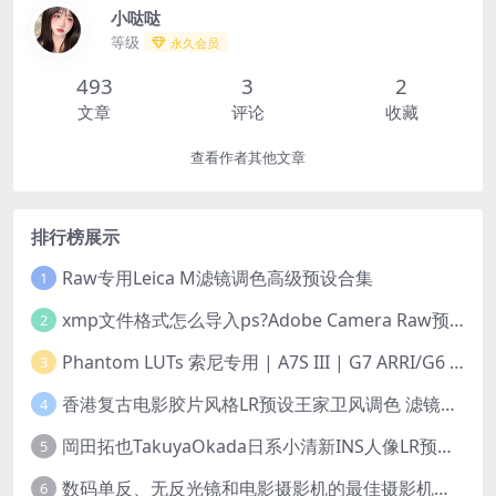
小哒哒
等级
永久会员
493
3
2
文章
评论
收藏
查看作者其他文章
排行榜展示
Raw专用Leica M滤镜调色高级预设合集
1
xmp文件格式怎么导入ps?Adobe Camera Raw预设导入方法,ACR预设安装教程xmp文件格式怎么导入ps
2
Phantom LUTs 索尼专用 | A7S III | G7 ARRI/G6 FILM (2023最新版本)
3
香港复古电影胶片风格LR预设王家卫风调色 滤镜支持PR/PS/FCPX/达芬奇/AE/LUT
4
岡田拓也TakuyaOkada日系小清新INS人像LR预设PR/PS/AE/FCPX/LUT预设 LR100001
5
数码单反、无反光镜和电影摄影机的最佳摄影机设置
6