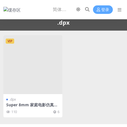
登录
.dpx
VIP
.dpx
Super 8mm 家庭电影仿真功
率等级胶片效果风格 – Davinc
110
6
i Resolve