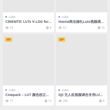
.cube
.cube
CINEMTIC LUTs V-LOG for
Hestia商业婚礼Luts视频调色
Premiere
预设
53
6
52
10
VIP
VIP
.cube
.cube
Cinepack – LUT 颜色校正预
DJI 无人机视频调色专用LUT
设
包
77
12
295
6