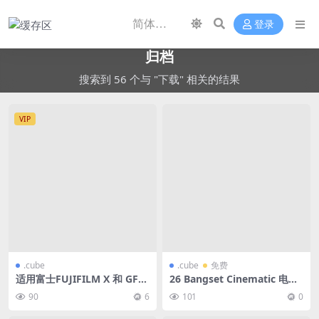
登录
归档
搜索到 56 个与 "下载" 相关的结果
VIP
.cube
.cube
免费
适用富士FUJIFILM X 和 GFX
26 Bangset Cinematic 电影
相机的 Earth LUT 包下载( Fo
调色包视频 LUT-免费下载
90
6
101
0
r F-LOG )