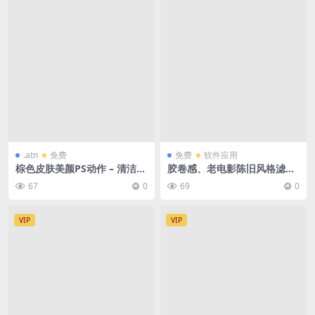
.atn
免费
免费
软件应用
棕色皮肤美颜PS动作 – 清洁混
胶卷感、老电影陈旧风格滤镜
合色皮肤的动作，提供干净均
软件Super 8 Film FX 免费下
67
0
69
0
匀的棕色外观-免费下载
载
VIP
VIP