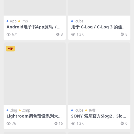
App
Php
.cube
Android电子书App源码（安
用于 C-Log / C-Log 3 的佳能
卓源码，PDF阅读，ePub，下
色彩空间转换LUT
671
8
1.3K
8
载图书，付费图书，支付网
关）+管理后台C100001
VIP
.dng
.xmp
.cube
免费
Lightroom调色预设系列大合
SONY 索尼官方Slog2、Slog
集2023
3转Rec709颜色还原转换Luts
76
16
1.2K
0