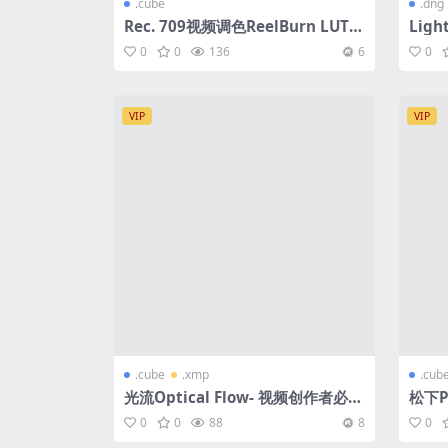
.cube
.dng
Rec. 709视频调色ReelBurn LUT合
Lig
集
23
0
0
136
6
0
VIP
VIP
.cube
.xmp
.cub
光流Optical Flow- 视频创作者必备
松下P
合集
g、V
0
0
88
8
0
合集