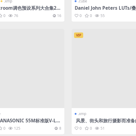
.xmp
.cube
htroom调色预设系列大合集20
Daniel John Peters LUTs
材 系列合集
0
76
16
0
0
55
VIP
e
.xmp
ANASONIC 55M标准版V-Lo
风景、街头和旅行摄影而准备
-Log L和HLG高级调整 LUTS
色风格Lightroom预设合集 1
0
125
8
0
0
51
mp