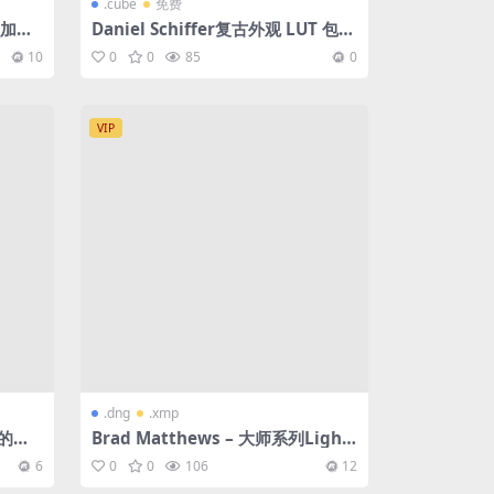
.cube
免费
/叠加素
Daniel Schiffer复古外观 LUT 包合
集
10
0
0
85
0
VIP
.dng
.xmp
的调
Brad Matthews – 大师系列Lightr
8款 x
oom预设合集/桌面版+移动版
6
0
0
106
12