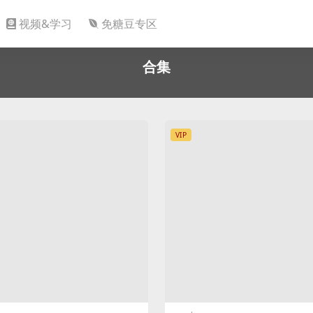
视频&学习
免糖豆专区
合集
VIP