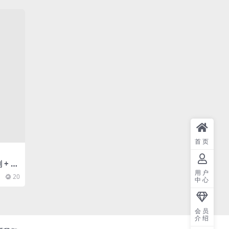
首页
 + 教
用户
20
中心
会员
介绍