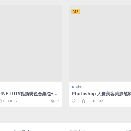
VIP
e
.abr
INE LUTS视频调色合集包+各
Photoshop 人像美容美肤笔刷
用预校正 LUT
程 合集
0
67
12
0
0
102