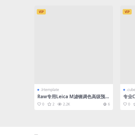
VIP
VIP
.lrtemplate
.cub
Raw专用Leica M滤镜调色高级预设
专业C
合集
相机专
0
2
2.2K
6
0