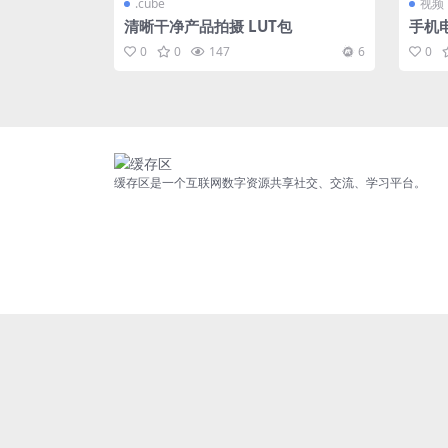
.cube
视频
清晰干净产品拍摄 LUT包
手机
To
0
0
147
6
0
结】[
缓存区是一个互联网数字资源共享社交、交流、学习平台。