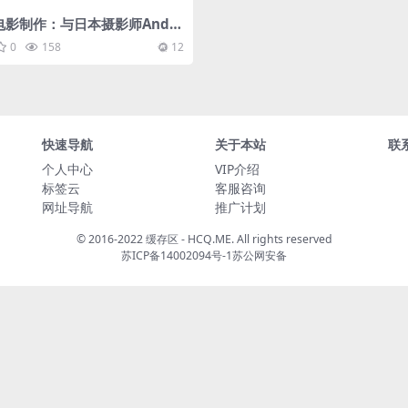
电影制作：与日本摄影师Andy
一起学习手机拍摄电影视频【完
0
158
12
中文字幕]
快速导航
关于本站
联
个人中心
VIP介绍
标签云
客服咨询
网址导航
推广计划
© 2016-2022 缓存区 - HCQ.ME. All rights reserved
苏ICP备14002094号-1
苏公网安备