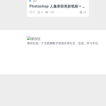
.abr
Photoshop 人像美容美肤笔刷 + 教
程 合集
0
0
102
20
缓存区是一个互联网数字资源共享社交、交流、学习平台。