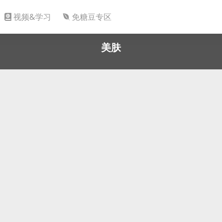
视频&学习
免糖豆专区
美肤