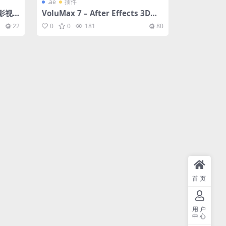
.ae
插件
电影视
VoluMax 7 – After Effects 3D照
片动画制作大师 – 全套三章13节中
22
0
0
181
80
文字幕详细使用教程 2022最新版
首页
用户
中心