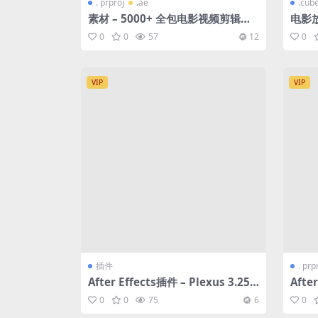
. prproj
.ae
.cub
素材 – 5000+ 全包电影视频剪辑豪
电影放映
华套装【21.2GB】
wer
0
0
57
12
0
程】
VIP
VIP
插件
. prp
After Effects插件 – Plexus 3.25
Afte
windows版本 几何粒子渲染插件 破
合v1
0
0
75
6
0
解版