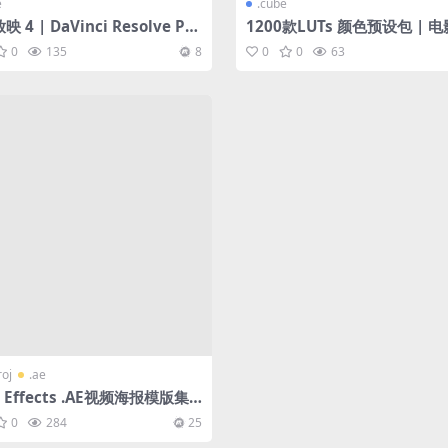
e
.cube
 4 | DaVinci Resolve Po
1200款LUTs 颜色预设包 | 
Grade + LUT【含中文字幕教
觉
0
135
8
0
0
63
roj
.ae
r Effects .AE视频海报模版集
0
284
25