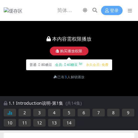
登录
本内容需权限播放
购买播放权限
5折
普通:
80糖豆
会员:
40糖豆
永久会员:
免费
已有
3
人解锁播放
1.1 Introduction说明-第1集
(共14集)
2
3
4
5
6
7
8
9
10
11
12
13
14