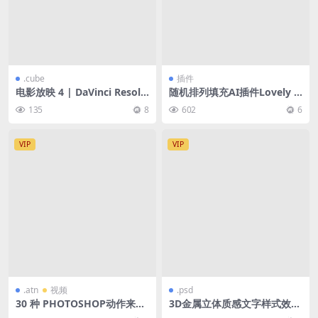
.cube
插件
电影放映 4 | DaVinci Resolv
随机排列填充AI插件Lovely C
e PowerGrade + LUT【含中
haos for Adobe Illustrator
135
8
602
6
文字幕教程】
VIP
VIP
.atn
视频
.psd
30 种 PHOTOSHOP动作来调
3D金属立体质感文字样式效果
整您肖像照片的肤色+视频教
17款-psd