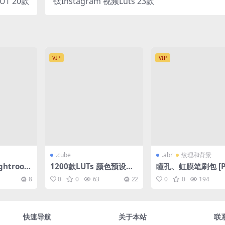
UT 20款
钛Instagram 视频Luts 23款
VIP
VIP
.cube
.abr
纹理和背景
htroom
1200款LUTs 颜色预设包
瞳孔、虹膜笔刷包 [P
款
| 电影视觉
shop/Procreate/
8
0
0
63
22
0
0
194
ang]
快速导航
关于本站
联