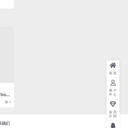
首页
用户
hoto
中心
Medib
6
会员
介绍
系我们