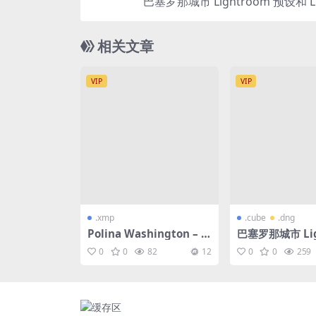
巴塞罗那城市 Lightroom 预设和 L
相关文章
VIP
VIP
.xmp
.cube
.dng
Polina Washington – P
巴塞罗那城市 Lig
W CREATIVE PACK / LR
预设和 LUT 20
0
0
82
12
0
0
259
创意预设包[含视频教程]