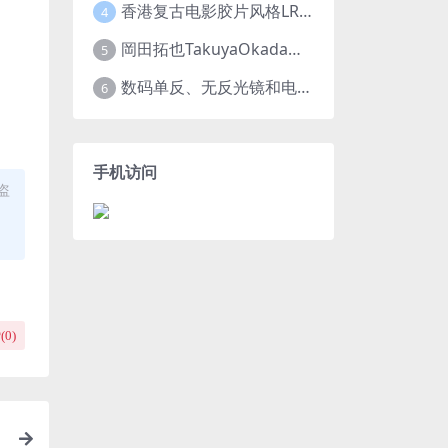
香港复古电影胶片风格LR预设王家卫风调色 滤镜支持PR/PS/FCPX/达芬奇/AE/LUT
4
岡田拓也TakuyaOkada日系小清新INS人像LR预设PR/PS/AE/FCPX/LUT预设 LR100001
5
数码单反、无反光镜和电影摄影机的最佳摄影机设置
6
手机访问
盗
(
0
)