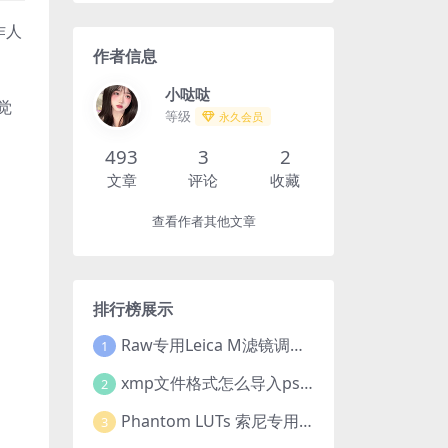
作人
作者信息
小哒哒
觉
等级
永久会员
493
3
2
文章
评论
收藏
查看作者其他文章
排行榜展示
Raw专用Leica M滤镜调色高级预设合集
1
xmp文件格式怎么导入ps?Adobe Camera Raw预设导入方法,ACR预设安装教程xmp文件格式怎么导入ps
2
Phantom LUTs 索尼专用 | A7S III | G7 ARRI/G6 FILM (2023最新版本)
3