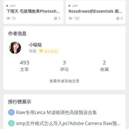
.atn
.abr
下雨天 毛玻璃效果Photosho
Rossdraws的Essentials 画笔
p动作-CS4以上版本
集合11款
74
5
180
6
作者信息
小哒哒
等级
永久会员
493
3
2
文章
评论
收藏
查看作者其他文章
排行榜展示
Raw专用Leica M滤镜调色高级预设合集
1
xmp文件格式怎么导入ps?Adobe Camera Raw预设导入方法,ACR预设安装教程xmp文件格式怎么导入ps
2