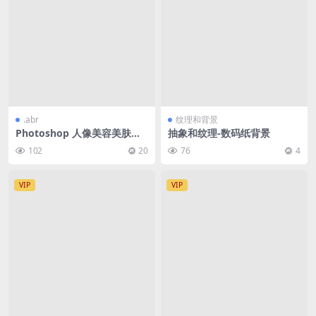
.abr
纹理和背景
Photoshop 人像美容美肤笔
抽象和纹理-数码纸背景
刷 + 教程 合集
102
20
76
4
VIP
VIP