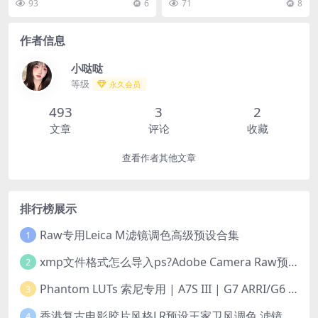
93
6
71
8
作者信息
小哒哒
等级
永久会员
493
3
2
文章
评论
收藏
查看作者其他文章
排行榜展示
Raw专用Leica M滤镜调色高级预设合集
1
xmp文件格式怎么导入ps?Adobe Camera Raw预设导入方法,ACR预设安装教程xmp文件格式怎么导入ps
2
Phantom LUTs 索尼专用 | A7S III | G7 ARRI/G6 FILM (2023最新版本)
3
香港复古电影胶片风格LR预设王家卫风调色 滤镜支持PR/PS/FCPX/达芬奇/AE/LUT
4