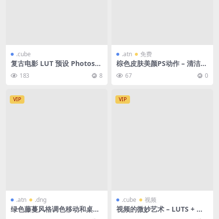
.cube
.atn
免费
复古电影 LUT 预设 Photosh
棕色皮肤美颜PS动作 – 清洁混
op
合色皮肤的动作，提供干净均
183
8
67
0
匀的棕色外观-免费下载
VIP
VIP
.atn
.dng
.cube
视频
绿色藤蔓风格调色移动和桌面
视频的微妙艺术 – LUTS + 色
Lightroom预设
彩分级迷你课程（中文字幕）