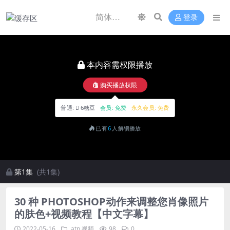
登录
本内容需权限播放
购买播放权限
普通:
6糖豆
会员:
免费
永久会员:
免费
已有
6
人解锁播放
第1集
(共1集)
30 种 PHOTOSHOP动作来调整您肖像照片
的肤色+视频教程【中文字幕】
2022-05-16
.atn
视频
98
0