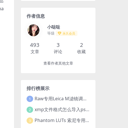
品
a
作者信息
小哒哒
等级
永久会员
493
3
2
文章
评论
收藏
查看作者其他文章
排行榜展示
Raw专用Leica M滤镜调色高级预设合集
1
xmp文件格式怎么导入ps?Adobe Camera Raw预设导入方法,ACR预设安装教程xmp文件格式怎么导入ps
2
Phantom LUTs 索尼专用 | A7S III | G7 ARRI/G6 FILM (2023最新版本)
3