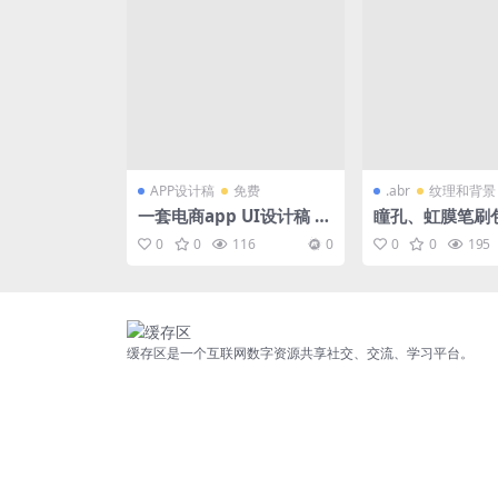
APP设计稿
免费
.abr
纹理和背景
一套电商app UI设计稿 fo
瞳孔、虹膜笔刷包 
r Sketch/Figma/Adobe
shop/Procreat
0
0
116
0
0
0
195
XD
ang]
缓存区是一个互联网数字资源共享社交、交流、学习平台。