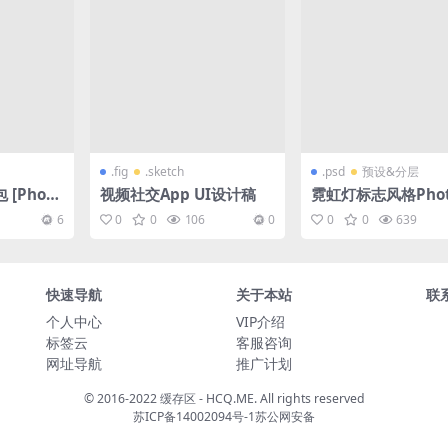
.fig
.sketch
.psd
预设&分层
[Photo
视频社交App UI设计稿
霓虹灯标志风格Phot
e/Medib
op样式05-PS10005
6
0
0
106
0
0
0
639
快速导航
关于本站
联
个人中心
VIP介绍
标签云
客服咨询
网址导航
推广计划
© 2016-2022 缓存区 - HCQ.ME. All rights reserved
苏ICP备14002094号-1
苏公网安备