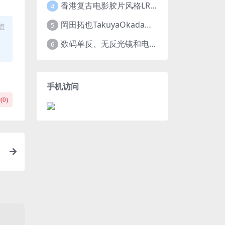
香港复古电影胶片风格LR预设王家卫风调色 滤镜支持PR/PS/FCPX/达芬奇/AE/LUT
4
岡田拓也TakuyaOkada日系小清新INS人像LR预设PR/PS/AE/FCPX/LUT预设 LR100001
5
盗
数码单反、无反光镜和电影摄影机的最佳摄影机设置
6
手机访问
(
0
)