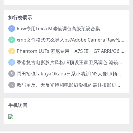
排行榜展示
Raw专用Leica M滤镜调色高级预设合集
1
xmp文件格式怎么导入ps?Adobe Camera Raw预设导入方法,ACR预设安装教程xmp文件格式怎么导入ps
2
Phantom LUTs 索尼专用 | A7S III | G7 ARRI/G6 FILM (2023最新版本)
3
香港复古电影胶片风格LR预设王家卫风调色 滤镜支持PR/PS/FCPX/达芬奇/AE/LUT
4
岡田拓也TakuyaOkada日系小清新INS人像LR预设PR/PS/AE/FCPX/LUT预设 LR100001
5
数码单反、无反光镜和电影摄影机的最佳摄影机设置
6
手机访问