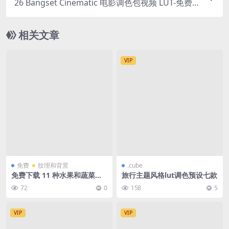
26 Bangset Cinematic 电影调色包视频 LUT-免费
下载
相关文章
VIP
免费
纹理和背景
.cube
免费下载 11 种水果和蔬菜切
旅行主题风格lut调色预设七款
片排列图案背景-高清图库
72
0
158
5
VIP
VIP